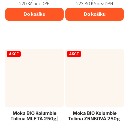
220 Kč bez DPH
223,80 Kč bez DPH
lískového oříšku...
si ho do ní ale přece jen...
Do košíku
Do košíku
AKCE
AKCE
Moka BIO Kolumbie
Moka BIO Kolumbie
Tolima MLETÁ 250g |
Tolima ZRNKOVÁ 250g |
FairBio pražírna
FairBio pražírna