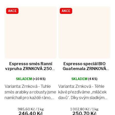
AKCE
AKCE
Espresso směs Ranní
Espresso speciál BIO
vzpruha ZRNKOVÁ 250g |
Guatemala ZRNKOVÁ
FairBio pražírna
250g | FairBio pražírna
SKLADEM
(>10 KS)
SKLADEM
(4 KS)
Varianta: Zrnková - Tuhle
Varianta: Zrnková - Téhle
směs arabiky a robusty jsme
kávě přezdíváme „miláček
namíchali pro každé ráno,
davů“. Díky svým sladkým
které začalo až příliš brzy.
tónům si získá i ty, kteří si
Postaví vás na nohy a svou
svou kávu neumějí
Měrná
Měrná
985,60 Kč / 1 kg
1 002,80 Kč / 1 kg
246,40 Kč
250,70 Kč
cena:
cena:
chutí hořké čokolády a
představit bez mléka. Když