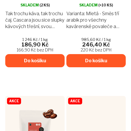
ů
hodnocení
SKLADEM
(2 KS)
SKLADEM
(>10 KS)
produktu
Tak trochu káva, tak trochu
Varianta: Mletá - Směs tří
je
čaj. Cascara jsou sice slupky
arabik pro všechny
5,0
kávových třešní, svou
kavárenské povaleče a
z
ovocnou chutí připomínají
vyznavače klasiky.
5
hvězdiček.
spíše čaj. Chutnají skvěle, ať
Speciálně namíchaná a
Měrná
Měrná
1 246 Kč / 1 kg
985,60 Kč / 1 kg
186,90 Kč
246,40 Kč
cena:
cena:
už si z nich připravíte horký
upražená tak, abyste si ji
166,90 Kč bez DPH
220 Kč bez DPH
nápoj na...
mohli vychutnávat každý
den – ideálně ve...
Do košíku
Do košíku
AKCE
AKCE