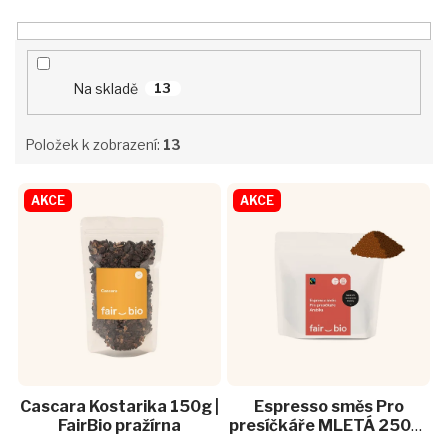
Na skladě
13
Položek k zobrazení:
13
V
AKCE
AKCE
ý
p
i
s
p
r
o
d
u
Cascara Kostarika 150g |
Espresso směs Pro
k
FairBio pražírna
presíčkáře MLETÁ 250g |
t
FairBio pražírna
Průměrné