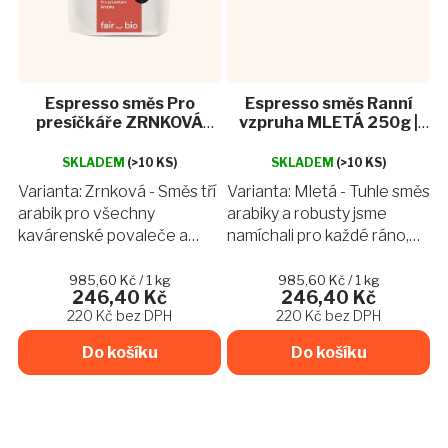
Espresso směs Pro
Espresso směs Ranní
presíčkáře ZRNKOVÁ
vzpruha MLETÁ 250g |
250g | FairBio pražírna
FairBio pražírna
SKLADEM
(>10 KS)
SKLADEM
(>10 KS)
Varianta: Zrnková - Směs tří
Varianta: Mletá - Tuhle směs
arabik pro všechny
arabiky a robusty jsme
kavárenské povaleče a
namíchali pro každé ráno,
vyznavače klasiky.
které začalo až příliš brzy.
Speciálně namíchaná a
Postaví vás na nohy a svou
Měrná
Měrná
985,60 Kč / 1 kg
985,60 Kč / 1 kg
246,40 Kč
246,40 Kč
cena:
cena:
upražená tak, abyste si ji
chutí hořké čokolády a
220 Kč bez DPH
220 Kč bez DPH
mohli vychutnávat každý
lískového oříšku...
den – ideálně...
Do košíku
Do košíku