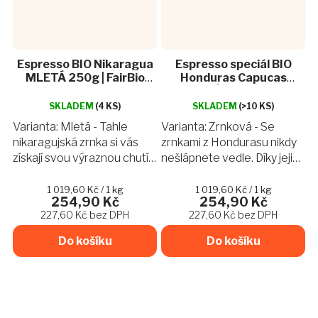
Espresso BIO Nikaragua
Espresso speciál BIO
MLETÁ 250g | FairBio
Honduras Capucas
pražírna
ZRNKOVÁ 250g | FairBio
Průměrné
pražírna
SKLADEM
(4 KS)
hodnocení
SKLADEM
(>10 KS)
produktu
Varianta: Mletá - Tahle
Varianta: Zrnková - Se
je
nikaragujská zrnka si vás
zrnkami z Hondurasu nikdy
5,0
získají svou výraznou chutí a
nešlápnete vedle. Díky jejich
z
minimální aciditou. Při jejich
univerzálnosti si z nich
5
hvězdiček.
popíjení ucítíte tóny
připravíte sladké oříškové
Měrná
Měrná
1 019,60 Kč / 1 kg
1 019,60 Kč / 1 kg
254,90 Kč
254,90 Kč
cena:
cena:
karamelu, lískových oříšků,
espresso s příjemnou
227,60 Kč bez DPH
227,60 Kč bez DPH
čokolády a jablka.
ovocností i skvělý kafe z...
Do košíku
Do košíku