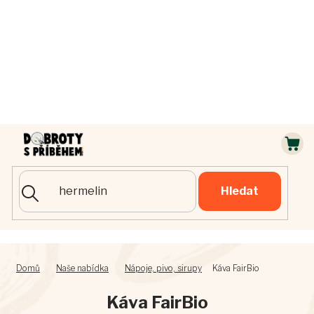
Přejít
na
obsah
NÁ
KOŠ
Hledat
Domů
Naše nabídka
Nápoje, pivo, sirupy
Káva FairBio
Káva FairBio