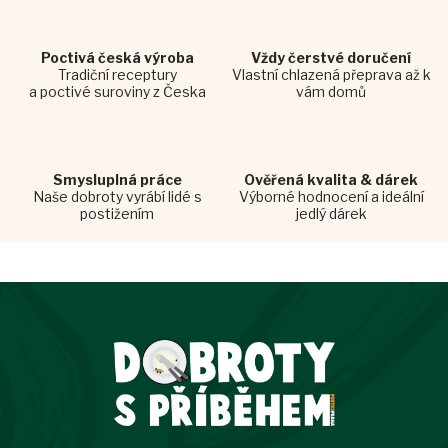
r
v
k
y
Poctivá česká výroba
Vždy čerstvé doručení
Tradiční receptury
v
Vlastní chlazená přeprava až k
a poctivé suroviny z Česka
vám domů
ý
p
i
s
u
Smysluplná práce
Ověřená kvalita & dárek
Naše dobroty vyrábí lidé s
Výborné hodnocení a ideální
postižením
jedlý dárek
Z
á
p
a
t
í