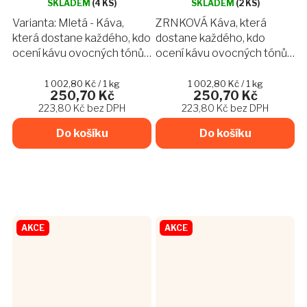
SKLADEM
(4 KS)
SKLADEM
(2 KS)
Varianta: Mletá - Káva,
ZRNKOVÁ Káva, která
která dostane každého, kdo
dostane každého, kdo
ocení kávu ovocných tónů
ocení kávu ovocných tónů
a silných chutí. V šálku vám
a silných chutí. V šálku vám
nabídne sladkost mléčné
nabídne sladkost mléčné
Měrná
Měrná
1 002,80 Kč / 1 kg
1 002,80 Kč / 1 kg
250,70 Kč
250,70 Kč
cena:
cena:
čokolády a cukrové třtiny,
čokolády a cukrové třtiny,
223,80 Kč bez DPH
223,80 Kč bez DPH
svěžest zeleného...
svěžest zeleného jablka a...
Do košíku
Do košíku
AKCE
AKCE