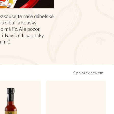
Vyzkoušejte naše ďábelské
 s cibulí
a kousky
 co má říz. Ale pozor,
i. Navíc čili papričky
mín C.
9
položek celkem