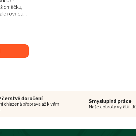
dubu? -
áš omáčku,
 ale rovnou
priky na
 druhy
ia,...
l
O
v
l
á
 čerstvé doručení
Smysluplná práce
d
ní chlazená přeprava až k vám
Naše dobroty vyrábí lid
a
ů
c
í
p
r