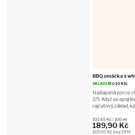
BBQ omáčka s whi
SKLADEM
(>10 KS)
Našlapaná porce chu
2/5. Když se spojí kl
rajčatový základ, k
a pořádná dávka ta
vznikne BBQ omáčk
Měrná
102,65 Kč / 100 ml
189,90 Kč
cena:
chceš mít na každé..
169,60 Kč bez DPH