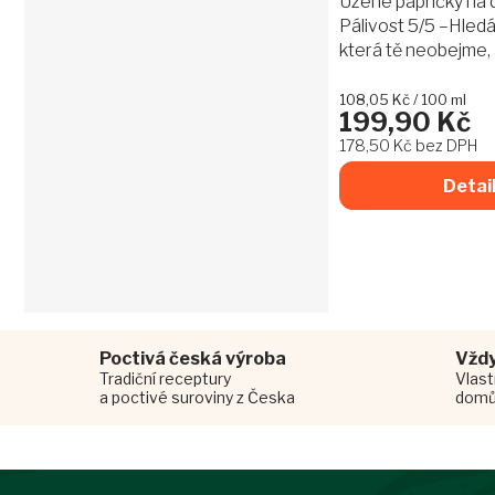
Uzené papričky na 
produktu
Pálivost 5/5 –Hled
je
která tě neobejme,
4,7
nakopne? Uzené pa
z
5
dubovém dřevě, tři
Měrná
108,05 Kč / 100 ml
199,90 Kč
hvězdiček.
cena:
brutálních chilli (Jolok
178,50 Kč bez DPH
Detai
Poctivá česká výroba
Vždy
Tradiční receptury
Vlast
a poctivé suroviny z Česka
dom