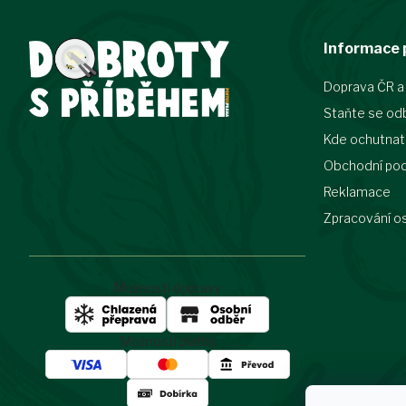
Z
Informace 
á
p
Doprava ČR a
a
t
Staňte se od
í
Kde ochutnat
Obchodní po
Reklamace
Zpracování o
Možnosti dopravy
Možnosti platby