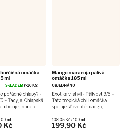
 hořčičná omáčka
Mango maracuja pálivá
5 ml
omáčka 185 ml
SKLADEM
(>10 KS)
OBJEDNÁNO
o pořádné chlapy? -
Exotika v lahvi! - Pálivost 3/5 –
/5 – Tady je. Chlapská
Tato tropická chilli omáčka
kombinuje jemnou
spojuje šťavnaté mango,
 hořčici s dvojicí
maracuju a ananas s pořádnou
papriček – Carolina
dávkou Habanero chilli– bez
Měrná
100 ml
108,05 Kč / 100 ml
0 Kč
199,90 Kč
cena:
zené Chipotle....
cukru, bez octa, ale s maximální...