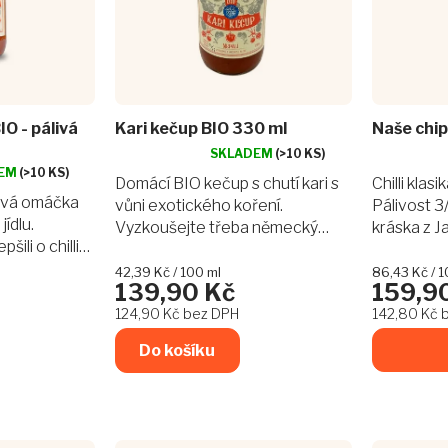
IO - pálivá
Kari kečup BIO 330 ml
Naše chip
SKLADEM
(>10 KS)
Průměrné
Průměrné
EM
(>10 KS)
hodnocení
hodnocení
Domácí BIO kečup s chutí kari s
Chilli klas
produktu
produktu
ová omáčka
vůni exotického koření.
Pálivost 3
je
je
ídlu.
Vyzkoušejte třeba německý
kráska z J
4,0
5,0
ili o chilli
currywurst který se stal u našich
papriček v
z
z
í
5
5
sousedů naprostým
světová kla
Měrná
Měrná
42,39 Kč / 100 ml
86,43 Kč / 1
139,90 Kč
159,9
hvězdiček.
hvězdiček.
cena:
cena:
ogického
fenoménem.
Žádná chem
124,90 Kč bez DPH
142,80 Kč 
Do košíku