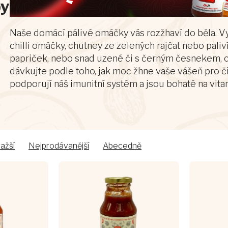
py
Naše
domácí pálivé omáčky
vás rozžhaví do běla. 
chilli omáčky
, chutney ze zelených rajčat nebo paliví
papriček, nebo snad
uzené či s černým česnekem
,
dávkujte podle toho, jak moc žhne vaše vášeň pro čil
podporují náš imunitní systém a jsou bohaté na vita
ažší
Nejprodávanější
Abecedně