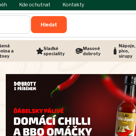
běh
Kde ochutnat
Kontakty
Hledat
šená
Nápoje,
Sladké
Masové
enina a
pivo,
speciality
dobroty
tney
sirupy