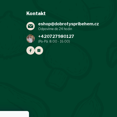
Kontakt
eshop
@
dobrotyspribehem.cz
+420727980127