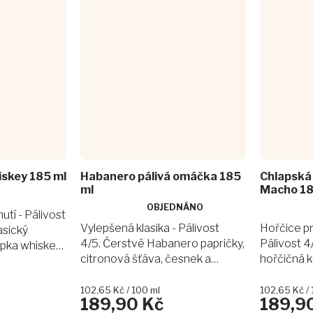
skey 185 ml
Habanero pálivá omáčka 185
Chlapská
ml
Macho 18
OBJEDNÁNO
Průměrné
Průměrné
tí - Pálivost
hodnocení
hodnocení
Vylepšená klasika - Pálivost
Hořčice pr
asický
produktu
produktu
4/5. Čerstvé Habanero papričky,
Pálivost 4
apka whiskey
je
je
citronová šťáva, česnek a
hořčičná 
jného koření,
5,0
5,0
rýžový ocet. Nic víc – a přitom
plnotučnou
z
z
a, kterou
5
5
všechno, co má hotsauce mít.
pekelných 
Měrná
Měrná
102,65 Kč / 100 ml
102,65 Kč / 
.
189,90 Kč
189,9
hvězdiček.
hvězdiček.
cena:
cena:
Habanero omáčka je...
Reaper a u