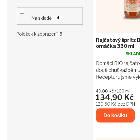
r
í
o
o
p
d
d
a
u
Na skladě
4
u
n
k
k
e
t
Položek k zobrazení:
9
t
l
ů
Rajčatový špritz B
ů
omáčka 330 ml
SKLAD
Průměrné
hodnocení
Domácí BIO rajčat
produktu
dodá chuť každému j
je
Recepturu jsme vylepš
5,0
papričky pro ostřejš
z
5
chuť. Produkt ekol
Měrná
40,88 Kč / 100 ml
134,90 Kč
hvězdiček.
cena:
zemědělství.
120,50 Kč bez DPH
Do košíku