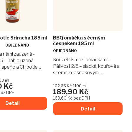
otle Sriracha 185 ml
BBQ omáčka s černým
česnekem 185 ml
OBJEDNÁNO
OBJEDNÁNO
ika námi zauzená -
Kouzelník mezi omáčkami -
/5 – Tahle uzená
Pálivost 2/5 – sladká, kouřová a
alapeño a Chipotle
s temně česnekovým
ám ukáže, jak chutná
nádechem. Díky pomalému zrání
sika v my-Chilli stylu.
00 ml
0 Kč
černého česneku získává
Měrná
102,65 Kč / 100 ml
ie, jen...
189,90 Kč
cena:
neuvěřitelnou hloubku chuti,
bez DPH
169,60 Kč bez DPH
která se...
Detail
Detail