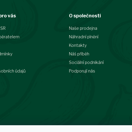
v
k
y
pro vás
O společnosti
v
ý
 SR
Naše prodejna
p
i
běratelem
Náhradní plnění
s
Kontakty
u
dmínky
Náš příběh
Sociální podnikání
sobních údajů
Podporují nás