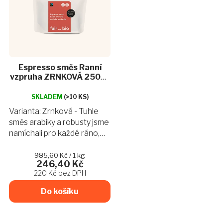
Espresso směs Ranní
vzpruha ZRNKOVÁ 250g |
FairBio pražírna
SKLADEM
(>10 KS)
Varianta: Zrnková - Tuhle
směs arabiky a robusty jsme
namíchali pro každé ráno,
které začalo až příliš brzy.
Postaví vás na nohy a svou
Měrná
985,60 Kč / 1 kg
246,40 Kč
cena:
chutí hořké čokolády a
220 Kč bez DPH
lískového oříšku...
Do košíku