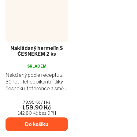
Nakládaný hermelín S
ČESNEKEM 2 ks
Průměrné
hodnocení
SKLADEM
produktu
Naložený podle receptu z
je
30. let - lehce pikantní díky
4,8
česneku, feferonce a směsi
z
koření.
5
hvězdiček.
Měrná
79,95 Kč / 1 ks
159,90 Kč
cena:
142,80 Kč bez DPH
Do košíku