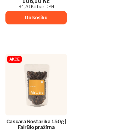
106,10 Kč
cena:
nálevu navíc dochucené
94,70 Kč bez DPH
sušenými rajčaty, snitkou...
Do košíku
AKCE
Cascara Kostarika 150g |
FairBio pražírna
Průměrné