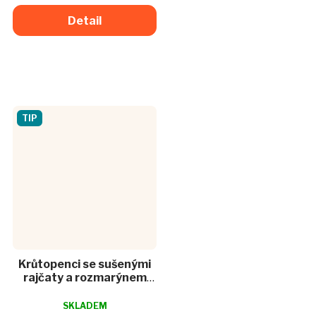
okouzlí. Kurkuma a...
Detail
TIP
Krůtopenci se sušenými
rajčaty a rozmarýnem
7ks
Průměrné
hodnocení
SKLADEM