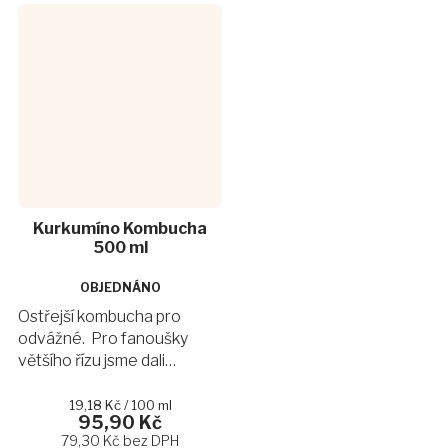
Kurkumíno Kombucha
500 ml
OBJEDNÁNO
Ostřejší kombucha pro
odvážné. Pro fanoušky
většího řízu jsme dali
dohromady příchuť Scoby
kombuchy kurkumino, která
Měrná
19,18 Kč / 100 ml
95,90 Kč
cena:
tě svou chutí naprosto
79,30 Kč bez DPH