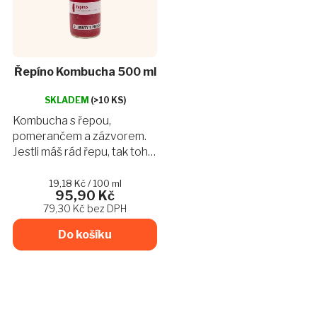
Řepíno Kombucha 500 ml
Průměrné
hodnocení
SKLADEM
(>10 KS)
produktu
Kombucha s řepou,
je
pomerančem a zázvorem.
1,0
Jestli máš rád řepu, tak tohle
z
spojení s pomerančem a
5
hvězdiček.
zázvorem je naprostá
Měrná
19,18 Kč / 100 ml
95,90 Kč
cena:
bomba. Dostává se tím na
79,30 Kč bez DPH
úplně jiný level a baví tě
lahodnou...
Do košíku