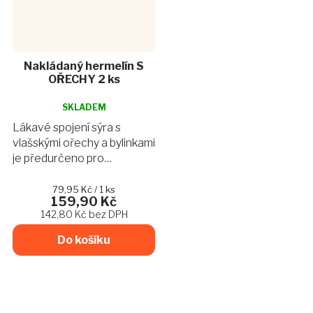
Nakládaný hermelín S
OŘECHY 2 ks
Průměrné
hodnocení
SKLADEM
produktu
Lákavé spojení sýra s
je
vlašskými ořechy a bylinkami
4,9
je předurčeno pro
z
slavnostní příležitosti.
5
hvězdiček.
Vhodný k pivu i vínu.
Měrná
79,95 Kč / 1 ks
159,90 Kč
cena:
142,80 Kč bez DPH
Do košíku