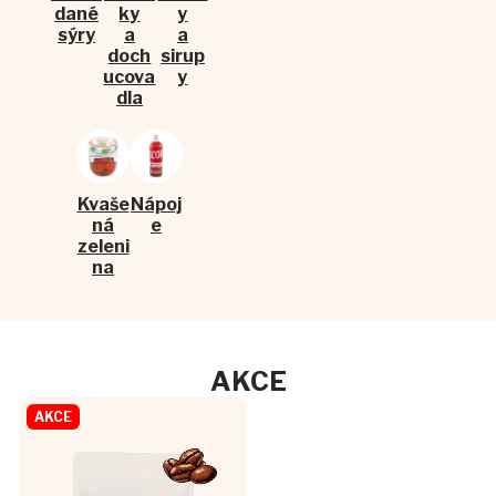
dané
ky
y
sýry
a
a
doch
sirup
ucova
y
dla
Kvaše
Nápoj
ná
e
zeleni
na
ŽIVÁ ENERGIE
V KAŽDÉ LAHVI.
Přirozeně fermentovaný
AKCE
nápoj plný probiotik a
chuti. Osvěžující síla, která
AKCE
tě nakopne.
Více zde