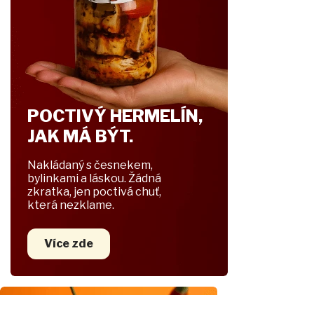
ě
h
,
k
t
e
POCTIVÝ HERMELÍN,
r
JAK MÁ BÝT.
ý
Nakládaný s česnekem,
c
bylinkami a láskou. Žádná
h
zkratka, jen poctivá chuť,
která nezklame.
u
t
Více zde
n
á