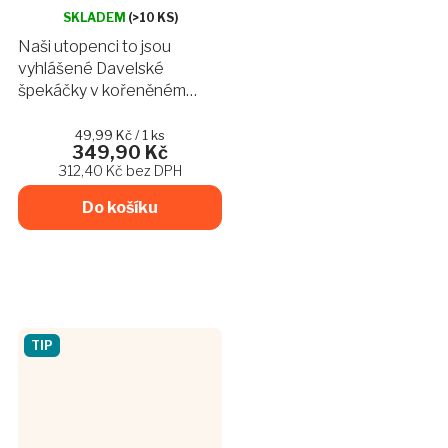
hodnocení
SKLADEM
(>10 KS)
produktu
Naši utopenci to jsou
je
vyhlášené Davelské
4,9
špekáčky v kořeněném
z
octovém nálevu s křupavou
5
hvězdiček.
cibulí a zeleninou tak jak to
Měrná
49,99 Kč / 1 ks
349,90 Kč
cena:
máte rádi. Vhodný pro
312,40 Kč bez DPH
každou denní dobu.
Do košíku
TIP