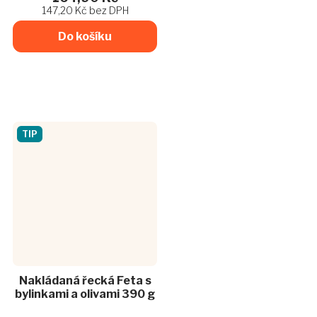
křupavá smažená cibulka
147,20 Kč bez DPH
pro extra zážitek....
Do košíku
TIP
Nakládaná řecká Feta s
bylinkami a olivami 390 g
Průměrné