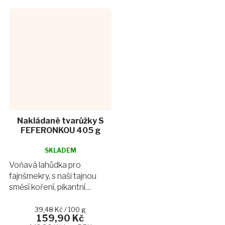
Nakládané tvarůžky S
FEFERONKOU 405 g
Průměrné
hodnocení
SKLADEM
produktu
Voňavá lahůdka pro
je
fajnšmekry, s naši tajnou
4,9
směsí koření, pikantní
z
feferonkou a námi
5
hvězdiček.
marinovanou cibulí. Tato
Měrná
39,48 Kč / 100 g
159,90 Kč
cena:
dobrota Vám zaručeně