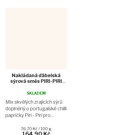
Nakládaná ďábelská
sýrová směs PIRI-PIRI
395 g
Průměrné
hodnocení
SKLADEM
produktu
Mix skvělých zrajících sýrů
je
doplněný o portugalské chilli
4,9
papričky Piri - Piri pro
z
opravdové milovníky
5
hvězdiček.
pikantního, navíc také
Měrná
76,70 Kč / 100 g
164,90 Kč
cena: