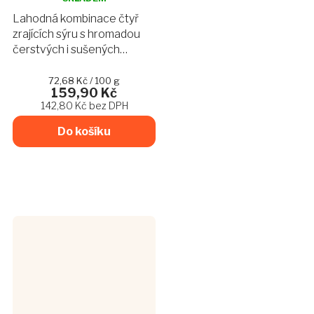
produktu
Lahodná kombinace čtyř
je
zrajících sýru s hromadou
4,8
čerstvých i sušených
z
bylinek doplněná o naši
5
hvězdiček.
marinovanou cibulku a olivu
Měrná
72,68 Kč / 100 g
159,90 Kč
cena:
pro maximální chuťovou
142,80 Kč bez DPH
explozi.
Do košíku