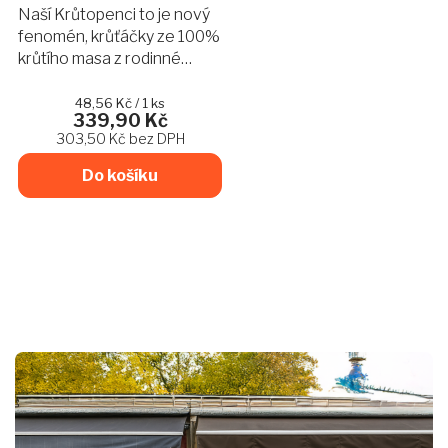
produktu
Naší Krůtopenci to je nový
je
fenomén, krůťáčky ze 100%
4,9
krůtího masa z rodinné
z
farmy Rychvald v našem
5
hvězdiček.
skvělém nálevu navíc
Měrná
48,56 Kč / 1 ks
339,90 Kč
cena:
dochucené sušenými
303,50 Kč bez DPH
rajčaty, rozmarýnem a
uzenou paprikou...
Do košíku