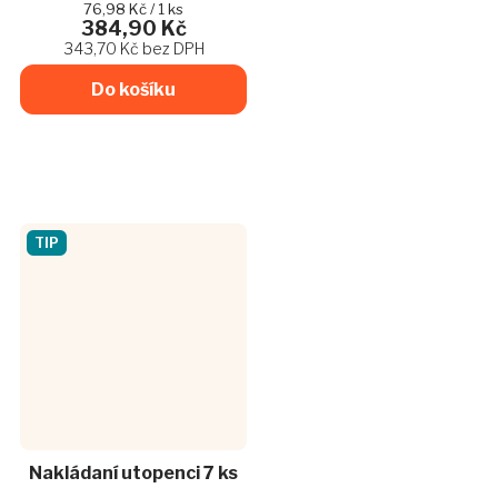
hvězdiček.
tak jak to máme všichni rádi.
Měrná
76,98 Kč / 1 ks
384,90 Kč
cena:
Sýry jsou rozkrojené a
343,70 Kč bez DPH
poctivě nakořeněné naší...
Do košíku
TIP
Nakládaní utopenci 7 ks
Průměrné