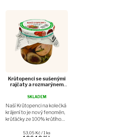
Krůtopenci se sušenými
rajčaty a rozmarýnem
2ks
Průměrné
hodnocení
SKLADEM
produktu
Naší Krůtopenci na kolečká
je
krájení to je nový fenomén,
4,5
krůťáčky ze 100% krůtího
z
masa z rodinné farmy
5
hvězdiček.
Rychvald v našem skvělém
Měrná
53,05 Kč / 1 ks