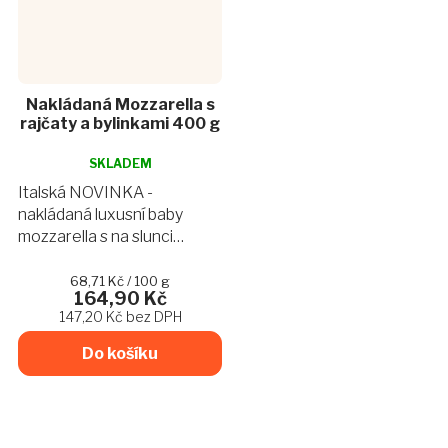
Nakládaná Mozzarella s
rajčaty a bylinkami 400 g
Průměrné
hodnocení
SKLADEM
produktu
Italská NOVINKA -
je
nakládaná luxusní baby
5,0
mozzarella s na slunci
z
sušenými rajčátky a
5
hvězdiček.
bylinkami, nechte se s naši
Měrná
68,71 Kč / 100 g
164,90 Kč
cena:
novinkou přenést do
147,20 Kč bez DPH
antického Říma a
ochutnejte naši verzi
Do košíku
Caprese.