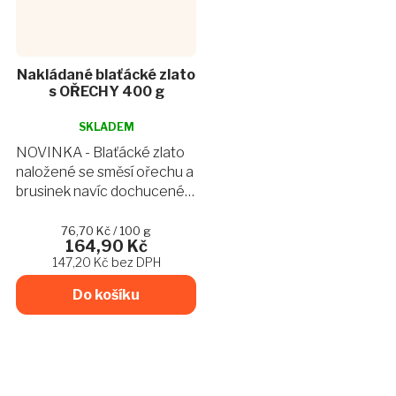
Nakládané blaťácké zlato
s OŘECHY 400 g
Průměrné
hodnocení
SKLADEM
produktu
NOVINKA - Blaťácké zlato
je
naložené se směsí ořechu a
4,4
brusinek navíc dochucené
z
tymiánem, pažitkou a
5
hvězdiček.
kurkumou která se k
Měrná
76,70 Kč / 100 g
164,90 Kč
cena:
ořechům i sýru hodí přímo
147,20 Kč bez DPH
skvěle. Sýr je nakrájen na...
Do košíku