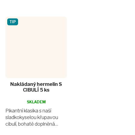
TIP
Nakládaný hermelín S
CIBULÍ 5 ks
Průměrné
hodnocení
SKLADEM
produktu
Pikantní klasika s naší
je
sladkokyselou křupavou
4,9
cibulí, bohatě doplněná
z
feferonkami a beraními rohy
5