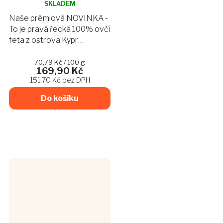
hodnocení
SKLADEM
produktu
Naše prémiová NOVINKA -
je
To je pravá řecká 100% ovčí
5,0
feta z ostrova Kypr
z
naložená se směsí
5
hvězdiček.
středozemních bylin s
Měrná
70,79 Kč / 100 g
169,90 Kč
cena:
olivami a červenou cibulí.
151,70 Kč bez DPH
Do košíku