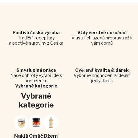
Poctivá česká výroba
Vždy čerstvé doručení
Tradiční receptury
Vlastní chlazená přeprava až k
a poctivé suroviny z Česka
vám domů
PÁLÍ, ALE
Smysluplná práce
Ověřená kvalita & dárek
NEPŘEHÁNÍ TO.
Naše dobroty vyrábí lidé s
Výborné hodnocení a ideální
postižením
jedlý dárek
Vybrané kategorie
Jemně pálivá omáčka z
uzených chipotle papriček
Vybrané
a česneku. Výrazná,
kategorie
poctivá a naše.
Více zde
Naklá
Omáč
Džem