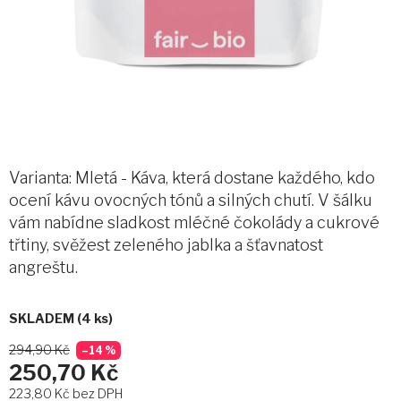
Varianta: Mletá - Káva, která dostane každého, kdo
ocení kávu ovocných tónů a silných chutí. V šálku
vám nabídne sladkost mléčné čokolády a cukrové
třtiny, svěžest zeleného jablka a šťavnatost
angreštu.
SKLADEM
(4 ks)
294,90 Kč
–14 %
250,70 Kč
223,80 Kč bez DPH