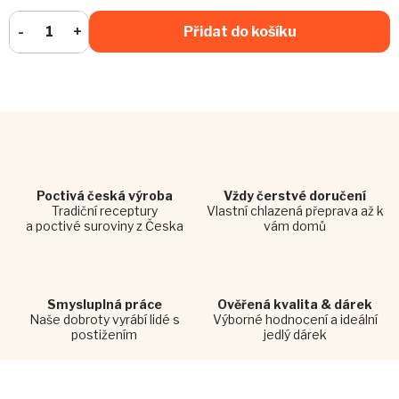
Přidat do košíku
Poctivá česká výroba
Vždy čerstvé doručení
Tradiční receptury
Vlastní chlazená přeprava až k
a poctivé suroviny z Česka
vám domů
Smysluplná práce
Ověřená kvalita & dárek
Naše dobroty vyrábí lidé s
Výborné hodnocení a ideální
postižením
jedlý dárek