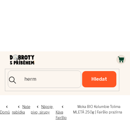
Přejít
na
obsah
NÁ
KOŠ
Hledat
Naše
Nápoje,
Moka BIO Kolumbie Tolima
Domů
nabídka
pivo, sirupy
Káva
MLETÁ 250g | FairBio pražírna
FairBio