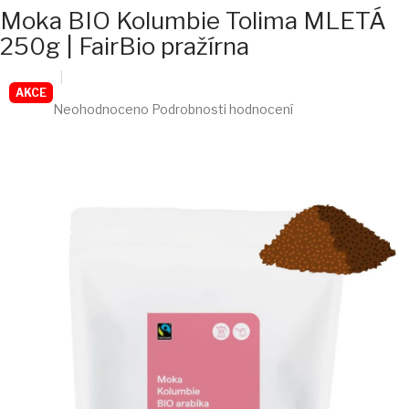
Moka BIO Kolumbie Tolima MLETÁ
250g | FairBio pražírna
Průměrné
AKCE
Neohodnoceno
Podrobnosti hodnocení
hodnocení
produktu
je
0,0
z
5
hvězdiček.