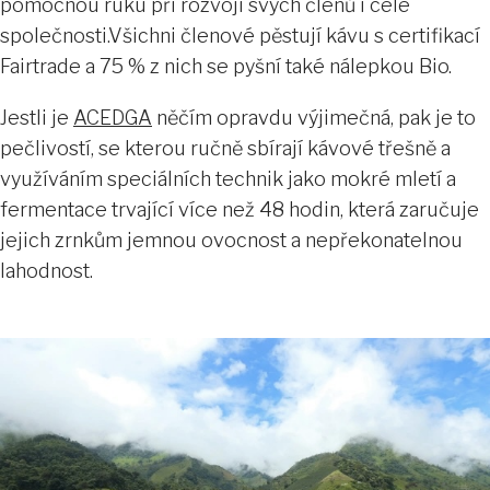
pomocnou ruku při rozvoji svých členů i celé
společnosti.Všichni členové pěstují kávu s certifikací
Fairtrade a 75 % z nich se pyšní také nálepkou Bio.
Jestli je
ACEDGA
něčím opravdu výjimečná, pak je to
pečlivostí, se kterou ručně sbírají kávové třešně a
využíváním speciálních technik jako mokré mletí a
fermentace trvající více než 48 hodin, která zaručuje
jejich zrnkům jemnou ovocnost a nepřekonatelnou
lahodnost.