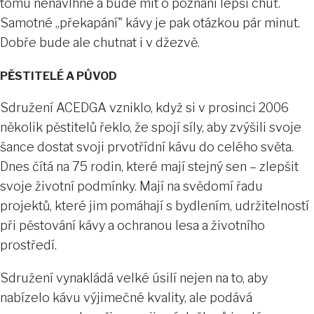
tomu nenavlhne a bude mít o poznání lepší chuť.
Samotné „překapání" kávy je pak otázkou pár minut.
Dobře bude ale chutnat i v džezvě.
PĚSTITELÉ A PŮVOD
Sdružení ACEDGA vzniklo, když si v prosinci 2006
několik pěstitelů řeklo, že spojí síly, aby zvýšili svoje
šance dostat svoji prvotřídní kávu do celého světa.
Dnes čítá na 75 rodin, které mají stejný sen – zlepšit
svoje životní podmínky. Mají na svědomí řadu
projektů, které jim pomáhají s bydlením, udržitelností
při pěstování kávy a ochranou lesa a životního
prostředí.
Sdružení vynakládá velké úsilí nejen na to, aby
nabízelo kávu výjimečné kvality, ale podává