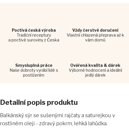
Poctivá česká výroba
Vždy čerstvé doručení
Tradiční receptury
Vlastní chlazená přeprava až k
a poctivé suroviny z Česka
vám domů
Smysluplná práce
Ověřená kvalita & dárek
Naše dobroty vyrábí lidé s
Výborné hodnocení a ideální
postižením
jedlý dárek
Detailní popis produktu
Balkánský sýr se sušenými rajčaty a saturejkou v
rostliném oleji - zdravý pokrm, lehká lahůdka.