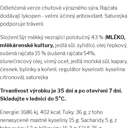
Odlehčená verze chuťově výrazného sýra. Rajčata
dodávají lykopen - velmi účinný antioxidant. Saturejka
podporuje trávení.
Složení:
Sýr měkký nezrající polotučný 43 % (
MLÉKO,
mlékárenské kultury,
jedlá sůl, syřidlo), olej řepkový,
sušená rajčata 15 % (sušená rajčata 54%,
slunečnicový olej, vinný ocet, jedlá mořská sůl, kapary,
česnek, bylinky a koření, regulátor kyselosti: kyselina
citronová), saturejka
Trvanlivost výrobku je 35 dní a po otevření 7 dní.
Skladujte v lednici do 5°C.
Energie: 1686 kj, 402 kcal; Tuky: 36 g, z toho
nenasycené mastné kyseliny 15 g; Sacharidy 5 g, z