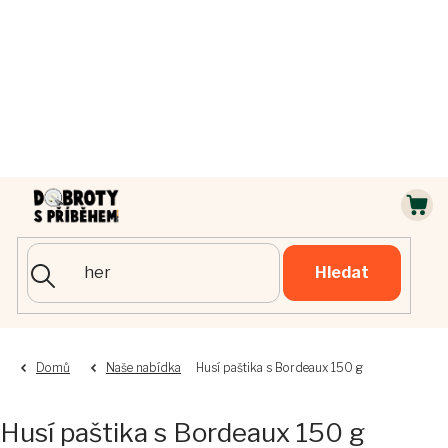
Přejít
na
obsah
NÁ
KOŠ
Hledat
Domů
Naše nabídka
Husí paštika s Bordeaux 150 g
Husí paštika s Bordeaux 150 g