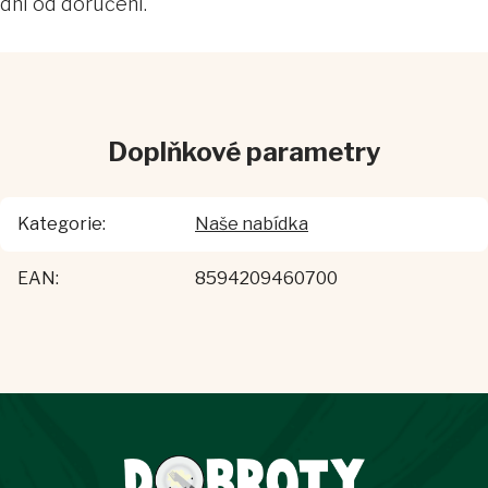
dní od doručení.
Doplňkové parametry
Kategorie
:
Naše nabídka
EAN
:
8594209460700
Z
á
p
a