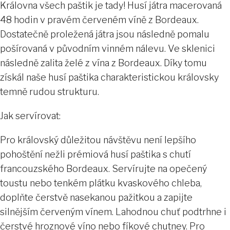
Královna všech paštik je tady! Husí játra macerovaná
48 hodin v pravém červeném víně z Bordeaux.
Dostatečně proležená játra jsou následně pomalu
pošírovaná v původním vinném nálevu. Ve sklenici
následně zalita želé z vína z Bordeaux. Díky tomu
získál naše husí paštika charakteristickou královsky
temně rudou strukturu.
Jak servírovat:
Pro královský důležitou návštěvu není lepšího
pohoštění nežli prémiová husí paštika s chutí
francouzského Bordeaux. Servírujte na opečený
toustu nebo tenkém plátku kvaskového chleba,
doplňte čerstvě nasekanou pažitkou a zapijte
silnějším červeným vínem. Lahodnou chuť podtrhne i
čerstvé hroznové víno nebo fíkové chutney. Pro