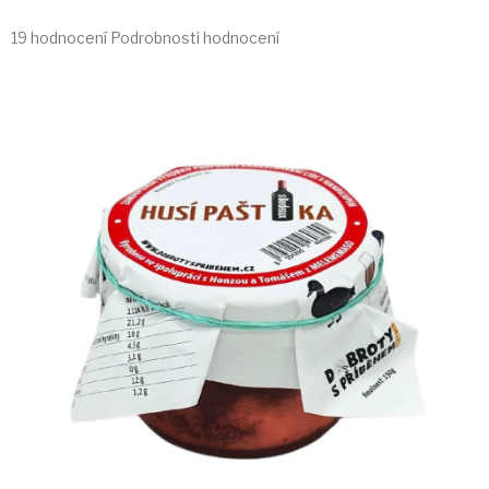
Průměrné
19 hodnocení
Podrobnosti hodnocení
hodnocení
produktu
je
4,9
z
5
hvězdiček.