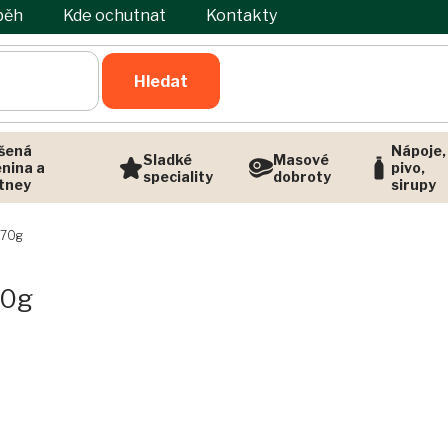
běh
Kde ochutnat
Kontakty
Hledat
šená
Nápoje,
Sladké
Masové
enina a
pivo,
speciality
dobroty
tney
sirupy
 70g
70g