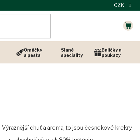
CZK
NÁK
KOŠÍ
Omáčky
Slané
Balíčky a
a pesta
speciality
poukazy
Výraznější chuť a aroma, to jsou česnekové krekry.
obsahují více jak 80% luštěnin