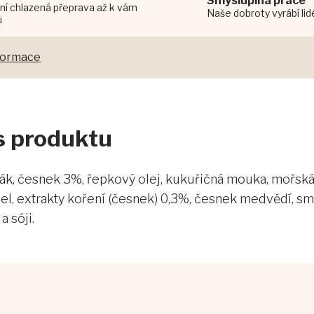
Smysluplná práce
ní chlazená přeprava až k vám
Naše dobroty vyrábí li
ů
nformace
is produktu
 česnek 3%, řepkový olej, kukuřičná mouka, mořská sů
žel, extrakty koření (česnek) 0,3%, česnek medvědí, s
 sóji.