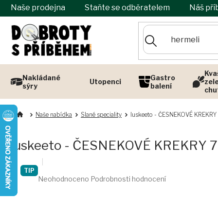
Přejít
Naše prodejna
Staňte se odběratelem
Náš pří
na
obsah
Kva
Nakládané
Gastro
Utopenci
zel
sýry
balení
chu
Naše nabídka
Slané speciality
luskeeto - ČESNEKOVÉ KREKRY
luskeeto - ČESNEKOVÉ KREKRY 
Průměrné
TIP
Neohodnoceno
Podrobnosti hodnocení
hodnocení
produktu
je
0,0
z