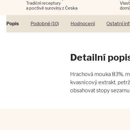
Tradiční receptury
Vlast
a poctivé suroviny z Česka
dom
Popis
Podobné (10)
Hodnocení
Ostatní i
Detailní pop
Hrachová mouka 83%, mák,
kvasnicový extrakt, petr
obsahovat stopy sezamu a