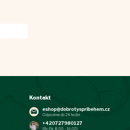
Kontakt
eshop
@
dobrotyspribehem.cz
+420727980127