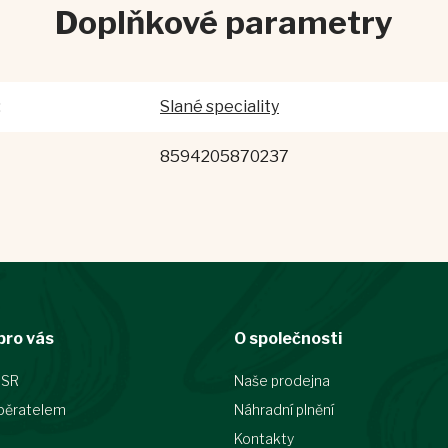
Doplňkové parametry
:
Slané speciality
8594205870237
pro vás
O společnosti
 SR
Naše prodejna
běratelem
Náhradní plnění
Kontakty