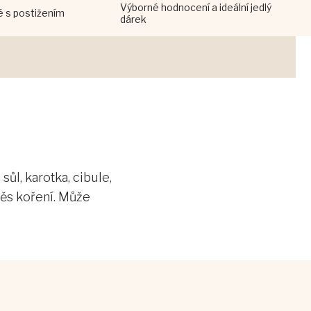
Výborné hodnocení a ideální jedlý
dé s postižením
dárek
l, karotka, cibule,
měs koření. Může