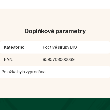
Doplňkové parametry
Kategorie
:
Poctivé sirupy BIO
EAN
:
8595708000039
Položka byla vyprodána…
Z
á