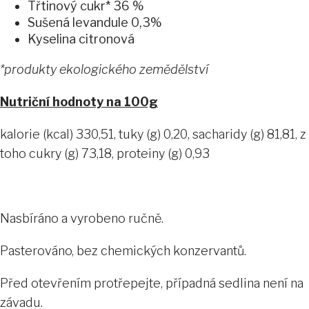
Třtinový cukr* 36 %
Sušená levandule 0,3%
Kyselina citronová
*produkty ekologického zemědělství
Nutriční hodnoty na 100g
kalorie (kcal) 330,51, tuky (g) 0,20, sacharidy (g) 81,81, z
toho cukry (g) 73,18, proteiny (g) 0,93
Nasbíráno a vyrobeno ručně.
Pasterováno, bez chemických konzervantů.
Před otevřením protřepejte, případná sedlina není na
závadu.