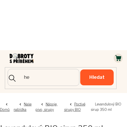
Přejít
na
obsah
NÁ
KOŠ
Hledat
Naše
Nápoje,
Poctivé
Levandulový BIO
Domů
nabídka
pivo, sirupy
sirupy BIO
sirup 350 ml