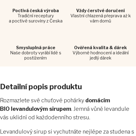
Poctivá česká výroba
Vždy čerstvé doručení
Tradiční receptury
Vlastní chlazená přeprava až k
a poctivé suroviny z Česka
vám domů
Smysluplná práce
Ověřená kvalita & dárek
Naše dobroty vyrábí lidé s
Výborné hodnocení a ideální
postižením
jedlý dárek
Detailní popis produktu
Rozmazlete své chuťové pohárky
domácím
BIO levandulovým sirupem
. Jemná vůně levandule
vás uklidní od každodenního stresu.
Levandulový sirup si vychutnáte nejlépe za studena s