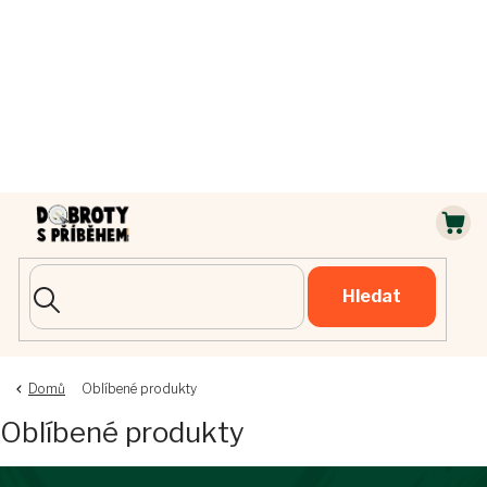
Přejít
na
obsah
NÁ
KOŠ
Hledat
Domů
Oblíbené produkty
Oblíbené produkty