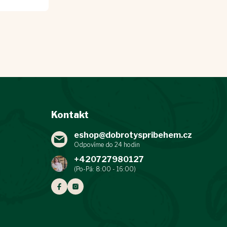
Kontakt
eshop
@
dobrotyspribehem.cz
+420727980127