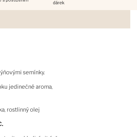
dárek
 dýňovými semínky.
obku jedinečné aroma,
a, rostlinný olej
C.