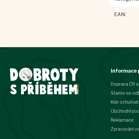
EAN
:
Z
Informace 
á
p
Doprava ČR a
a
t
Staňte se od
í
Kde ochutnat
Obchodní po
Reklamace
Zpracování o