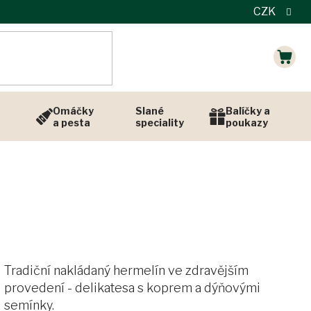
CZK
NÁK
KOŠÍ
Omáčky
Slané
Balíčky a
a pesta
speciality
poukazy
Tradiční nakládaný hermelín ve zdravějším
provedení - delikatesa s koprem a dýňovými
semínky.