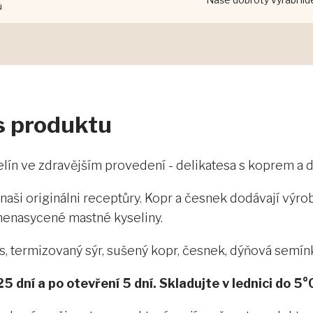
ů
is produktu
elín ve zdravějším provedení - delikatesa s koprem a
aši originálni receptůry. Kopr a česnek dodávají výr
nenasycené mastné kyseliny.
ks, termizovaný sýr, sušený kopr, česnek, dýňová semínk
5 dní a po otevření 5 dní. Skladujte v lednici do 5°