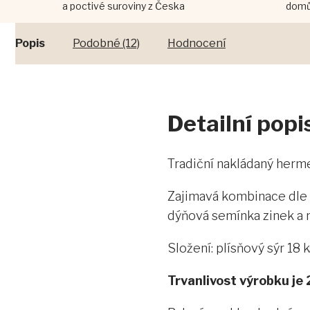
a poctivé suroviny z Česka
dom
Popis
Podobné (12)
Hodnocení
Detailní pop
Tradiční nakládaný herm
Zajimavá kombinace dle n
dýňová semínka zinek a 
Složení: plísňový sýr 18 
Trvanlivost výrobku je 2