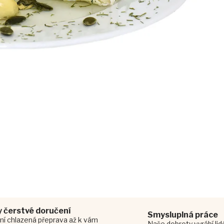
 čerstvé doručení
Smysluplná práce
ní chlazená přeprava až k vám
Naše dobroty vyrábí li