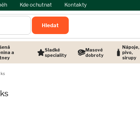
běh
Kde ochutnat
Kontakty
Hledat
šená
Nápoje,
Sladké
Masové
enina a
pivo,
speciality
dobroty
tney
sirupy
 ks
ks