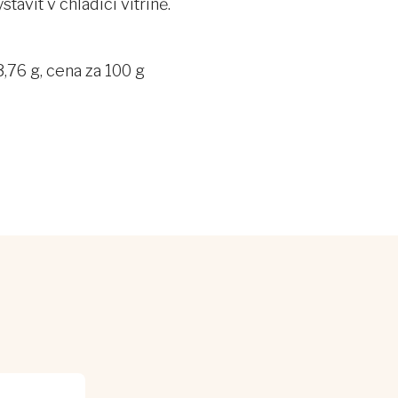
avit v chladicí vitríně.
,76 g, cena za 100 g