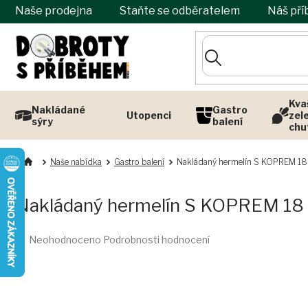
Přejít
Naše prodejna
Staňte se odběratelem
Náš pří
na
obsah
Kva
Nakládané
Gastro
Utopenci
zel
sýry
balení
chu
Naše nabídka
Gastro balení
Nakládaný hermelín S KOPREM 18
Nakládaný hermelín S KOPREM 18 
Průměrné
Neohodnoceno
Podrobnosti hodnocení
hodnocení
produktu
je
0,0
z
5