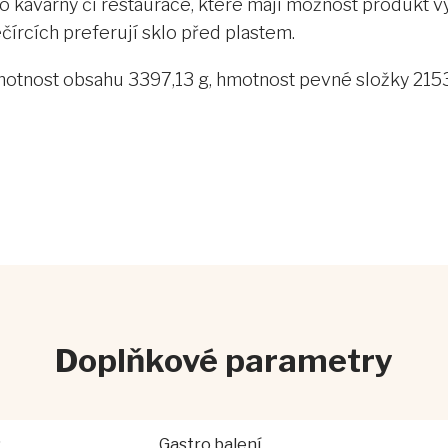
 kavárny či restaurace, které mají možnost produkt vyst
večírcích preferují sklo před plastem.
hmotnost obsahu 3397,13 g, hmotnost pevné složky 2153
Doplňkové parametry
:
Gastro balení